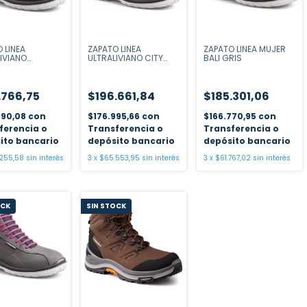
 LINEA
ZAPATO LINEA
ZAPATO LINEA MUJER
IVIANO
ULTRALIVIANO CITY
BALI GRIS
ON MARRON
CAMEL
.766,75
$196.661,84
$185.301,06
490,08
con
$176.995,66
con
$166.770,95
con
ferencia o
Transferencia o
Transferencia o
ito bancario
depósito bancario
depósito bancario
255,58
sin interés
3
x
$65.553,95
sin interés
3
x
$61.767,02
sin interés
OCK
SIN STOCK