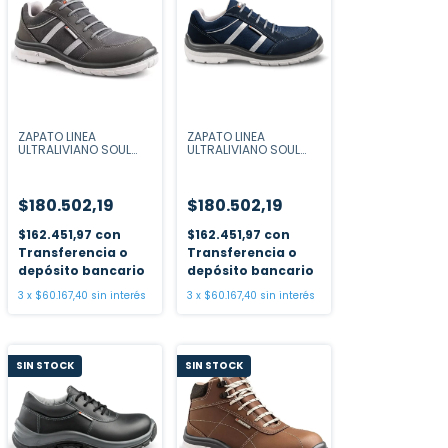
ZAPATO LINEA
ZAPATO LINEA
ULTRALIVIANO SOUL
ULTRALIVIANO SOUL
GRIS
AZUL
$180.502,19
$180.502,19
$162.451,97
con
$162.451,97
con
Transferencia o
Transferencia o
depósito bancario
depósito bancario
3
x
$60.167,40
sin interés
3
x
$60.167,40
sin interés
SIN STOCK
SIN STOCK