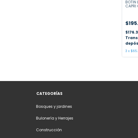
BOTIN 
CAPRI 
$195
$176.
Trans
depós
3
x
$65.
CATEGORÍAS
Bosques y jardines
Bulonería y Herrajes
Construcción