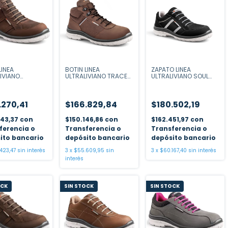
LINEA
BOTIN LINEA
ZAPATO LINEA
IVIANO
ULTRALIVIANO TRACER
ULTRALIVIANO SOUL
IER MARRON
MARRON
NEGRO
.270,41
$166.829,84
$180.502,19
643,37
con
$150.146,86
con
$162.451,97
con
ferencia o
Transferencia o
Transferencia o
ito bancario
depósito bancario
depósito bancario
423,47
sin interés
3
x
$55.609,95
sin
3
x
$60.167,40
sin interés
interés
OCK
SIN STOCK
SIN STOCK