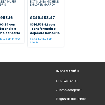
LINEA MUJER
BOTIN LINEA MICHELIN
GRIS
EXPLORER MARRON
.993,16
$349.488,47
393,84
con
$314.539,62
con
ferencia o
Transferencia o
ito bancario
depósito bancario
331,05
sin interés
6
x
$58.248,08
sin
interés
INFORMACIÓN
CONTÁCTANOS
¿Cómo comprar?
Preguntas frecuentes