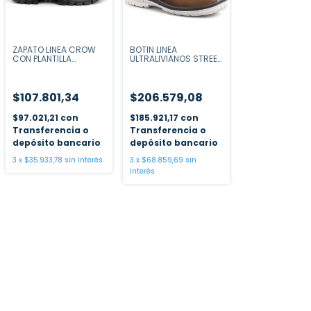
ZAPATO LINEA CROW
BOTIN LINEA
CON PLANTILLA
ULTRALIVIANOS STREET
ANTIPERFORANTE
CAMEL
NEGRO
$107.801,34
$206.579,08
$97.021,21
con
$185.921,17
con
Transferencia o
Transferencia o
depósito bancario
depósito bancario
3
x
$35.933,78
sin interés
3
x
$68.859,69
sin
interés