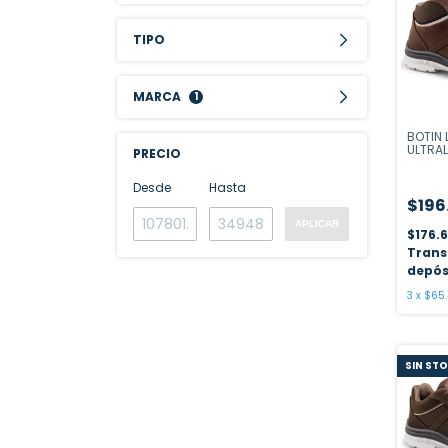
TIPO
MARCA
1
BOTIN 
ULTRAL
PRECIO
FRONT
Desde
Hasta
$196
APLICAR
$176.
Trans
depós
3
x
$65.
SIN ST