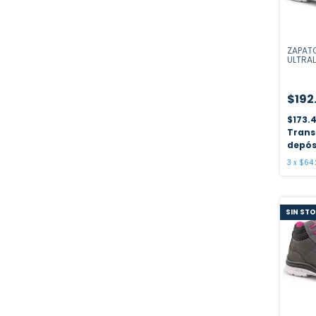
ZAPATO
ULTRAL
HORIZ
$192
$173.
Trans
depós
3
x
$64.
SIN ST