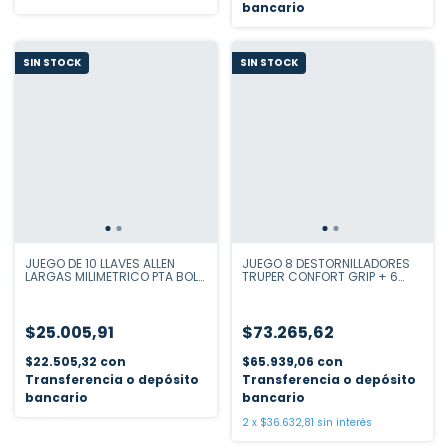
bancario
SIN STOCK
SIN STOCK
JUEGO DE 10 LLAVES ALLEN
JUEGO 8 DESTORNILLADORES
LARGAS MILIMETRICO PTA BOLA
TRUPER CONFORT GRIP + 6
TRUPER 13644
DEST. PRECISION 14197
$25.005,91
$73.265,62
$22.505,32
con
$65.939,06
con
Transferencia o depósito
Transferencia o depósito
bancario
bancario
2
x
$36.632,81
sin interés