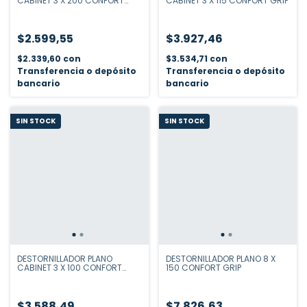
CABINET 3 X 200 CONFORT
CABINET 3 X 115 CONFORT GRIP
GRIP
$2.599,55
$3.927,46
$2.339,60
con
$3.534,71
con
Transferencia o depósito
Transferencia o depósito
bancario
bancario
SIN STOCK
SIN STOCK
DESTORNILLADOR PLANO
DESTORNILLADOR PLANO 8 X
CABINET 3 X 100 CONFORT
150 CONFORT GRIP
GRIP
$3.588,49
$7.826,63