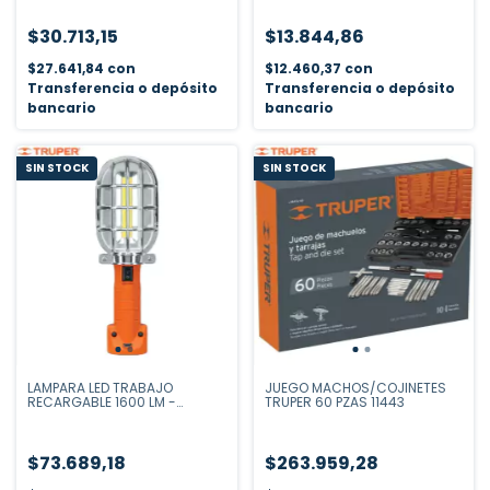
$30.713,15
$13.844,86
$27.641,84
con
$12.460,37
con
Transferencia o depósito
Transferencia o depósito
bancario
bancario
SIN STOCK
SIN STOCK
LAMPARA LED TRABAJO
JUEGO MACHOS/COJINETES
RECARGABLE 1600 LM -
TRUPER 60 PZAS 11443
ALCANCE 220 MTS
$73.689,18
$263.959,28