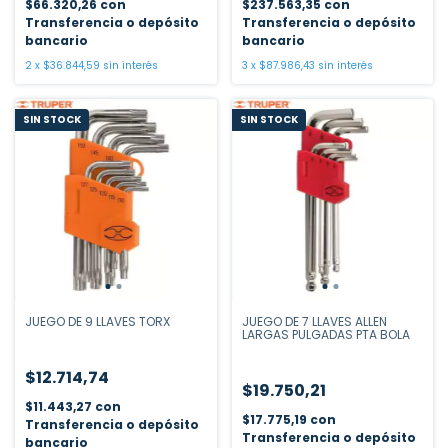
$66.320,26
con
$237.563,35
con
Transferencia o depósito
Transferencia o depósito
bancario
bancario
2
x
$36.844,59
sin interés
3
x
$87.986,43
sin interés
SIN STOCK
SIN STOCK
JUEGO DE 9 LLAVES TORX
JUEGO DE 7 LLAVES ALLEN
LARGAS PULGADAS PTA BOLA
$12.714,74
$19.750,21
$11.443,27
con
$17.775,19
con
Transferencia o depósito
Transferencia o depósito
bancario