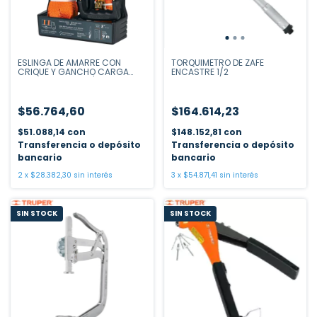
ESLINGA DE AMARRE CON
TORQUIMETRO DE ZAFE
CRIQUE Y GANCHO CARGA
ENCASTRE 1/2
TRABAJO 1000KG/MAXIMA
3000 KG 9 MTS
$56.764,60
$164.614,23
$51.088,14
con
$148.152,81
con
Transferencia o depósito
Transferencia o depósito
bancario
bancario
2
x
$28.382,30
sin interés
3
x
$54.871,41
sin interés
SIN STOCK
SIN STOCK