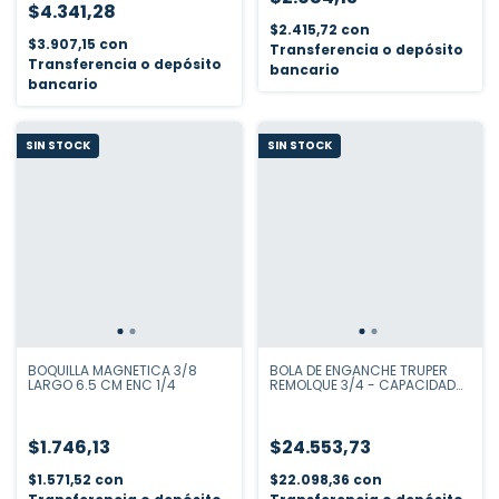
$4.341,28
$2.415,72
con
$3.907,15
con
Transferencia o depósito
Transferencia o depósito
bancario
bancario
SIN STOCK
SIN STOCK
BOQUILLA MAGNETICA 3/8
BOLA DE ENGANCHE TRUPER
LARGO 6.5 CM ENC 1/4
REMOLQUE 3/4 - CAPACIDAD
CARGA 910 KGS 44441
$1.746,13
$24.553,73
$1.571,52
con
$22.098,36
con