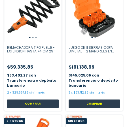
REMACHADORA TIPO FUELLE -
JUEGO DE 11 SIERRAS COPA
EXTENSION HASTA 74 CM 29`
BIMETAL + 2 MANDRILES EN
ESTUCHE
$59.335,85
$161.138,95
$53.402,27
con
$145.025,06
con
Transferencia o depósito
Transferencia o depósito
bancario
bancario
2
x
$29.667,93
sin interés
3
x
$53.712,98
sin interés
SIN STOCK
SIN STOCK