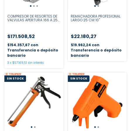
COMPRESOR DE RESORTES DE
REMACHADORA PROFESIONAL
VALVULAS APERTURA 166 A 255
LARGO 25 CM 10"
MM
$171.508,52
$22.180,27
$154.357,67
con
$19.962,24
con
Transferencia o depósito
Transferencia o depósito
bancario
bancario
3
x
$57.169,51
sin interés
SIN STOCK
SIN STOCK