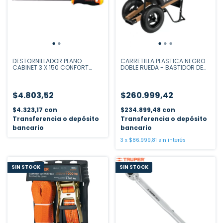
DESTORNILLADOR PLANO
CARRETILLA PLASTICA NEGRO
CABINET 3 X 150 CONFORT
DOBLE RUEDA - BASTIDOR DE
GRIP
MADERA - 175 LTS
$4.803,52
$260.999,42
$4.323,17
con
$234.899,48
con
Transferencia o depósito
Transferencia o depósito
bancario
bancario
3
x
$86.999,81
sin interés
SIN STOCK
SIN STOCK