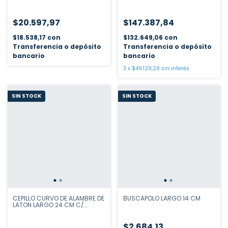
$20.597,97
$147.387,84
$18.538,17
con
$132.649,06
con
Transferencia o depósito
Transferencia o depósito
bancario
bancario
3
x
$49.129,28
sin interés
SIN STOCK
SIN STOCK
CEPILLO CURVO DE ALAMBRE DE
BUSCAPOLO LARGO 14 CM
LATON LARGO 24 CM C/
MANGO
$2.684,13