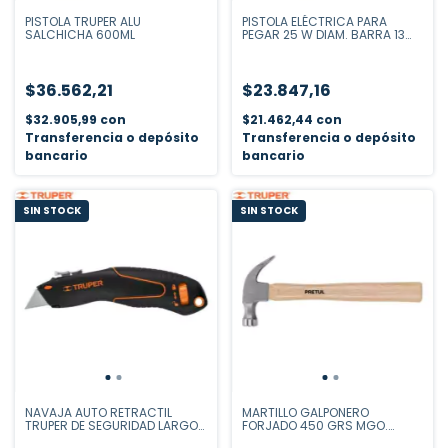
PISTOLA TRUPER ALU
PISTOLA ELÉCTRICA PARA
SALCHICHA 600ML
PEGAR 25 W DIAM. BARRA 13
MM
$36.562,21
$23.847,16
$32.905,99
con
$21.462,44
con
Transferencia o depósito
Transferencia o depósito
bancario
bancario
SIN STOCK
SIN STOCK
NAVAJA AUTO RETRACTIL
MARTILLO GALPONERO
TRUPER DE SEGURIDAD LARGO
FORJADO 450 GRS MGO.
18 CM 7" 100850
FIBRA DE VIDRIO