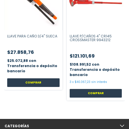
LLAVE PARA CAÑO 3/4" SUECA
LLAVE P/CAÑOS 4" CR145
CROSSMASTER 9943212
$27.858,76
$121.101,69
$25.072,88
con
$108.991,52
con
Transferencia o depósito
Transferencia o depósito
bancario
bancario
3
x
$40.367,23
sin interés
COMPRAR
COMPRAR
CATEGORÍAS