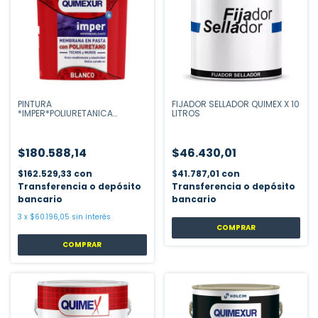
PINTURA
FIJADOR SELLADOR QUIMEX X 10
*IMPER*POLIURETANICA
LITROS
MEMBRANA LIQUIDA X 20
LITROS
$180.588,14
$46.430,01
$162.529,33
con
$41.787,01
con
Transferencia o depósito
Transferencia o depósito
bancario
bancario
3
x
$60.196,05
sin interés
COMPRAR