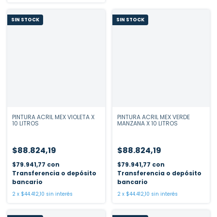
SIN STOCK
SIN STOCK
PINTURA ACRIL MEX VIOLETA X
PINTURA ACRIL MEX VERDE
10 LITROS
MANZANA X 10 LITROS
$88.824,19
$88.824,19
$79.941,77
con
$79.941,77
con
Transferencia o depósito
Transferencia o depósito
bancario
bancario
2
x
$44.412,10
sin interés
2
x
$44.412,10
sin interés