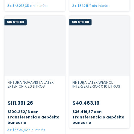
3
x
$43.233,35
sin interés
3
x
$34.741,41
sin interés
SIN STOCK
SIN STOCK
PINTURA NOVAVISTA LATEX
PINTURA LATEX WENNOL
EXTERIOR X 20 LITROS
INTER/EXTERIOR X 10 LITROS
$111.391,26
$40.463,19
$100.252,13
con
$36.416,87
con
Transferencia o depósito
Transferencia o depósito
bancario
bancario
3
x
$37.130,42
sin interés