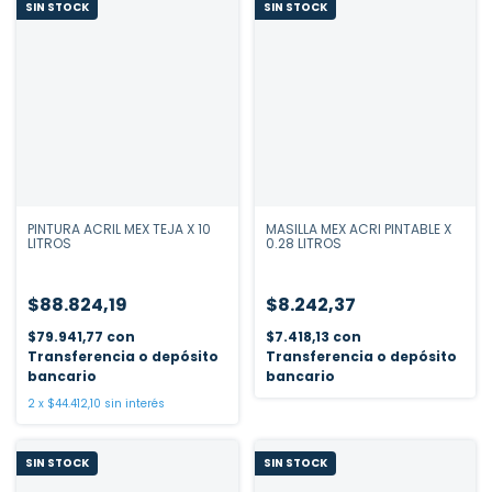
SIN STOCK
SIN STOCK
PINTURA ACRIL MEX TEJA X 10
MASILLA MEX ACRI PINTABLE X
LITROS
0.28 LITROS
$88.824,19
$8.242,37
$79.941,77
con
$7.418,13
con
Transferencia o depósito
Transferencia o depósito
bancario
bancario
2
x
$44.412,10
sin interés
SIN STOCK
SIN STOCK