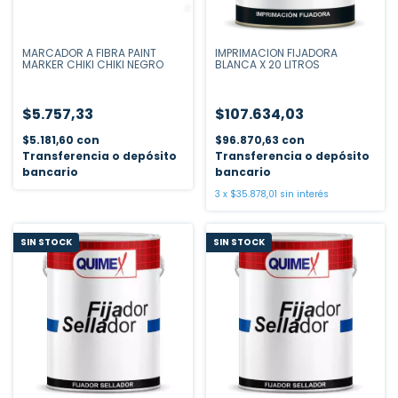
MARCADOR A FIBRA PAINT
IMPRIMACION FIJADORA
MARKER CHIKI CHIKI NEGRO
BLANCA X 20 LITROS
$5.757,33
$107.634,03
$5.181,60
con
$96.870,63
con
Transferencia o depósito
Transferencia o depósito
bancario
bancario
3
x
$35.878,01
sin interés
SIN STOCK
SIN STOCK