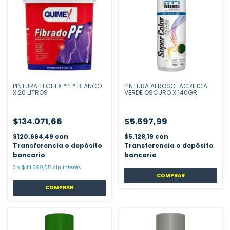
PINTURA TECHEX *PF* BLANCO
PINTURA AEROSOL ACRILICA
X 20 LITROS
VERDE OSCURO X 140GR
$134.071,66
$5.697,99
$120.664,49
con
$5.128,19
con
Transferencia o depósito
Transferencia o depósito
bancario
bancario
3
x
$44.690,55
sin interés
COMPRAR