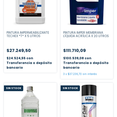
PINTURA IMPERMEABILIZANTE
PINTURA IMPER MEMBRANA
TECHEX *T* X 5 LITROS
LÍQUIDA ACRÍLICA X 20 LITROS
$27.249,50
$111.710,09
$24.524,55
con
$100.539,08
con
Transferencia o depósito
Transferencia o depósito
bancario
bancario
3
x
$37.236,70
sin interés
SIN STOCK
SIN STOCK