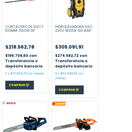
CORTACERCOS ELECT.
HIDROLAVADORA ELEC.
510MM-550W DP
220V 1800W 130 BAR
$218.562,78
$305.091,91
$196.706,50
con
$274.582,72
con
Transferencia o
Transferencia o
depósito bancario
depósito bancario
3
x
$72.854,26
sin interés
6
x
$50.848,65
sin
interés