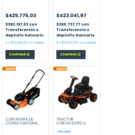
1300 W CE35M2
BATERIA
CHASIS METALICO
$425.775,03
$423.041,97
$383.197,53
con
$380.737,77
con
Transferencia o
Transferencia o
depósito bancario
depósito bancario
6
x
$70.962,51
sin interés
6
x
$70.507,00
sin interés
CORTADORA DE
TRACTOR
CESPED A BATERIA
CORTACESPED A
(ECO LINE)
BATERIA (ECO LINE)
C/CARGADOR Y
-
11
%
OFF
BATERIA