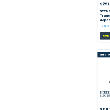
$251
$226.
Trans
depós
3
x
$83.
SIN ST
BORDE
ELECT
1000 
$118