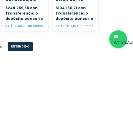
$249.259,58
con
$104.150,21
con
Transferencia o
Transferencia o
depósito bancario
depósito bancario
3
x
$92.318,36
sin interés
3
x
$38.574,15
sin interés
a.
ENTENDIDO