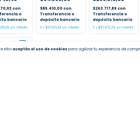
870,93
con
$85.410,00
con
$263.717,89
con
ferencia o
Transferencia o
Transferencia o
ito bancario
depósito bancario
depósito bancario
581,83
sin interés
3
x
$31.633,33
sin interés
3
x
$97.673,29
sin interés
OCK
e sitio
aceptás el uso de cookies
para agilizar tu experiencia de compr
DORA DE
D 40V
RIAL TOTAL
0185
39.608,62
647,76
con
ferencia o
ito bancario