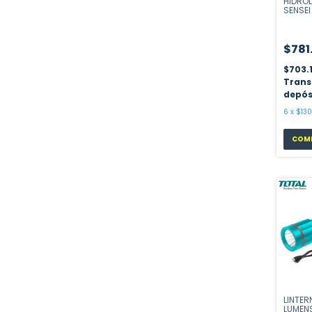
HIDRO
SENSEI
$781
$703.
Trans
depós
6
x
$130.
LINTER
LUMENS