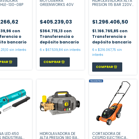
LAVADORA
MOTOSIERRA
HIDROLAVADORA ALTA
 HLE-130-08P
GREENWORKS 40V
PRESION 115 BAR 220V
- 2500 PSI - 440L -
2200W
.266,62
$405.239,03
$1.296.406,50
139,96
con
$364.715,13
con
$1.166.765,85
con
ferencia o
Transferencia o
Transferencia o
ito bancario
depósito bancario
depósito bancario
211,10
sin interés
6
x
$67.539,84
sin interés
6
x
$216.067,75
sin
interés
NA LED 450
HIDROLAVADORA DE
CORTADORA DE
 INDUSTRIAL
ALTA PRESION 180 BAR
CESPED ELECTRICA