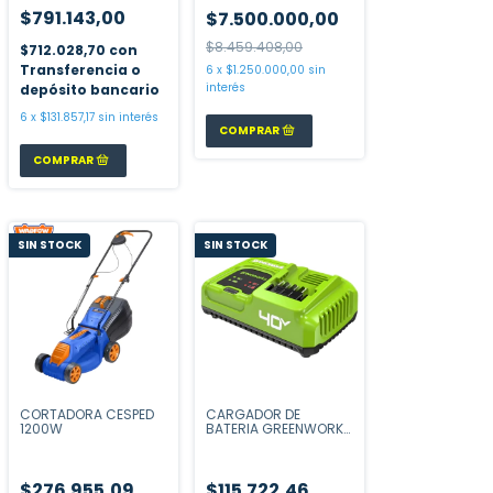
$791.143,00
$7.500.000,00
$8.459.408,00
$712.028,70
con
Transferencia o
6
x
$1.250.000,00
sin
interés
depósito bancario
6
x
$131.857,17
sin interés
SIN STOCK
SIN STOCK
CORTADORA CESPED
CARGADOR DE
1200W
BATERIA GREENWORKS
5AH 40V
$276.955,09
$115.722,46