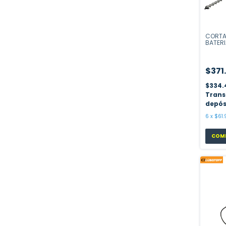
CORTA
BATERI
$371
$334.
Trans
depós
6
x
$61.