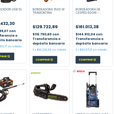
IZADOR USB 5L
BORDEADORA 1500 W
BORDEADORA DE
TRAMONTINA
CESPED 600W -
MASTER 216
.432,30
$129.722,89
$161.013,38
589,07
con
$116.750,60
con
$144.912,04
con
ferencia o
Transferencia o
Transferencia o
ito bancario
depósito bancario
depósito bancario
810,77
sin interés
3
x
$43.240,96
sin interés
3
x
$53.671,13
sin interés