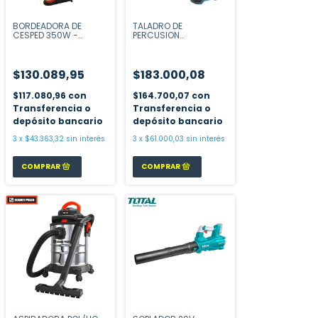
BORDEADORA DE
TALADRO DE
CESPED 350W -
PERCUSION
JUNIOR 209
INALAMBRICO
$130.089,95
$183.000,08
$117.080,96
con
$164.700,07
con
Transferencia o
Transferencia o
depósito bancario
depósito bancario
3
x
$43.363,32
sin interés
3
x
$61.000,03
sin interés