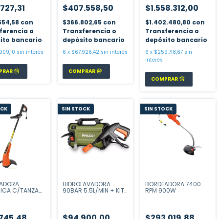
.727,31
$407.558,50
$1.558.312,00
554,58
con
$366.802,65
con
$1.402.480,80
con
ferencia o
Transferencia o
Transferencia o
ito bancario
depósito bancario
depósito bancario
909,10
sin interés
6
x
$67.926,42
sin interés
6
x
$259.718,67
sin
interés
OCK
SIN STOCK
SIN STOCK
ADORA
HIDROLAVADORA
BORDEADORA 7400
RICA C/TANZA
90BAR 5.5L/MIN + KIT
RPM 900W
W
6 ACCESORIOS
.745,48
$94.900,00
$293.019,88