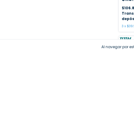
$106.
Trans
depós
3
x
$39.
SIN ST
Al navegar por est
CORTA
CESPE
INDUST
TLMLI2
$1.0
$935.
Trans
depós