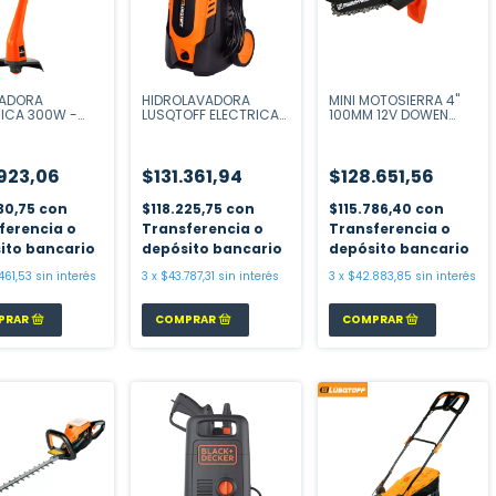
ADORA
HIDROLAVADORA
MINI MOTOSIERRA 4"
RICA 300W -
LUSQTOFF ELECTRICA
100MM 12V DOWEN
 230MM
MAX PRES HL-120
PAGIO
923,06
$131.361,94
$128.651,56
30,75
con
$118.225,75
con
$115.786,40
con
ferencia o
Transferencia o
Transferencia o
ito bancario
depósito bancario
depósito bancario
461,53
sin interés
3
x
$43.787,31
sin interés
3
x
$42.883,85
sin interés