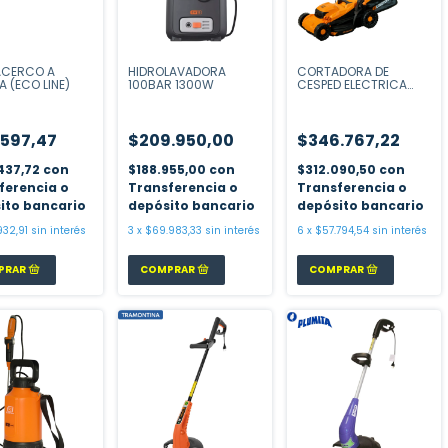
CERCO A
HIDROLAVADORA
CORTADORA DE
A (ECO LINE)
100BAR 1300W
CESPED ELECTRICA
1400 W
.597,47
$209.950,00
$346.767,22
437,72
con
$188.955,00
con
$312.090,50
con
ferencia o
Transferencia o
Transferencia o
ito bancario
depósito bancario
depósito bancario
932,91
sin interés
3
x
$69.983,33
sin interés
6
x
$57.794,54
sin interés