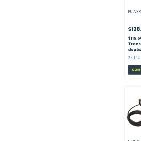
PULVER
$128
$115.
Trans
depós
3
x
$42.