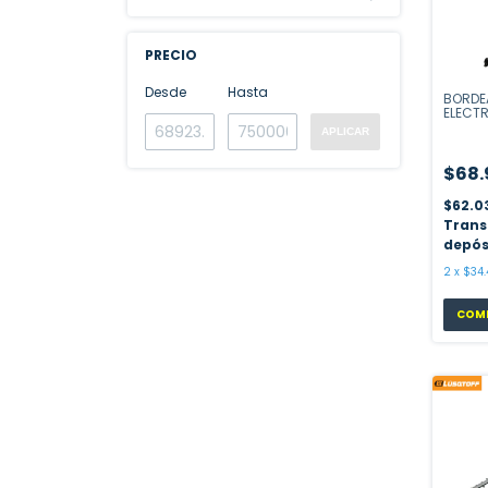
PRECIO
Desde
Hasta
BORDE
ELECT
CORTE
APLICAR
$68.
$62.0
Trans
depós
2
x
$34.