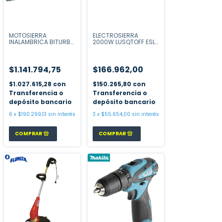
MOTOSIERRA
ELECTROSIERRA
INALAMBRICA BITURBO
2000W LUSQTOFF ESL-
40CM #
2000-8
0600.8D3.000
$1.141.794,75
$166.962,00
$1.027.615,28
con
$150.265,80
con
Transferencia o
Transferencia o
depósito bancario
depósito bancario
6
x
$190.299,13
sin interés
3
x
$55.654,00
sin interés