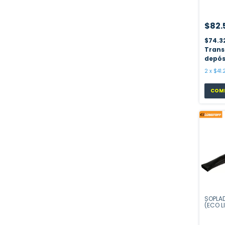
TOTAL 
$82.
$74.3
Trans
depós
2
x
$41.
SOPLAD
(ECO L