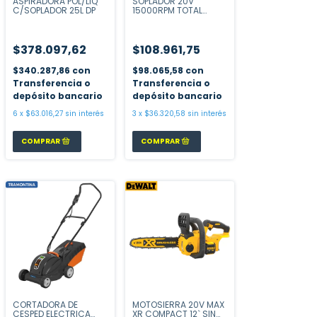
ASPIRADORA POL/LIQ
SOPLADOR 20V
C/SOPLADOR 25L DP
15000RPM TOTAL
TABLI20323
$378.097,62
$108.961,75
$340.287,86
con
$98.065,58
con
Transferencia o
Transferencia o
depósito bancario
depósito bancario
6
x
$63.016,27
sin interés
3
x
$36.320,58
sin interés
CORTADORA DE
MOTOSIERRA 20V MAX
CESPED ELECTRICA
XR COMPACT 12` SIN