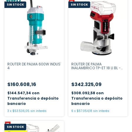
SIN STOCK
SIN STOCK
ROUTER DE PALMA 600W INDUSTRIAL TOTAL TLT6001-
ROUTER DE PALMA
4
INALAMBRICO TP-ET 18 LI BL -
SOLO
$160.608,16
$342.325,09
$144.547,34
con
$308.092,58
con
Transferencia o depósito
Transferencia o depósito
bancario
bancario
3
x
$53.536,05
sin interés
6
x
$57.054,18
sin interés
SIN STOCK