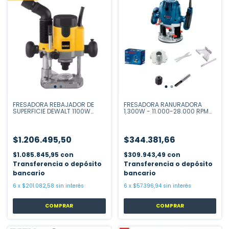
FRESADORA REBAJADOR DE
FRESADORA RANURADORA
SUPERFICIE DEWALT 1100W
1.300W - 11.000-28.000 RPM
DW621-AR
(ELECTRÓNICA VARIABLE) -
ØFRESA (MM): 6-1/4" #
06016B70H0
$1.206.495,50
$344.381,66
$1.085.845,95
con
$309.943,49
con
Transferencia o depósito
Transferencia o depósito
bancario
bancario
6
x
$201.082,58
sin interés
6
x
$57.396,94
sin interés
COMPRAR
COMPRAR