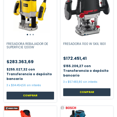
FRESADORA REBAJADOR DE
FRESADORA 1100 W SKIL 1831
SUPERFICIE 1200W
$172.451,41
$283.363,69
$155.206,27
con
$255.027,32
con
Transferencia o depósito
Transferencia o depósito
bancario
bancario
3
x
$57.483,80
sin interés
3
x
$94.454,56
sin interés
COMPRAR