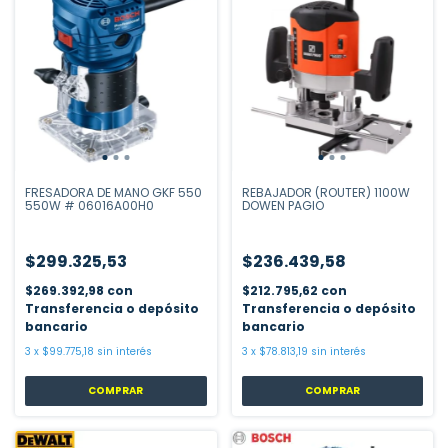
FRESADORA DE MANO GKF 550
REBAJADOR (ROUTER) 1100W
550W # 06016A00H0
DOWEN PAGIO
$299.325,53
$236.439,58
$269.392,98
con
$212.795,62
con
Transferencia o depósito
Transferencia o depósito
bancario
bancario
3
x
$99.775,18
sin interés
3
x
$78.813,19
sin interés