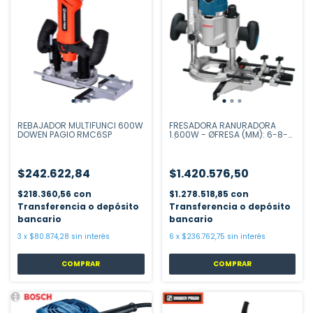
REBAJADOR MULTIFUNCI 600W
FRESADORA RANURADORA
DOWEN PAGIO RMC6SP
1.600W - ØFRESA (MM): 6-8-
1/4`` # 06016240H0
$242.622,84
$1.420.576,50
$218.360,56
con
$1.278.518,85
con
Transferencia o depósito
Transferencia o depósito
bancario
bancario
3
x
$80.874,28
sin interés
6
x
$236.762,75
sin interés