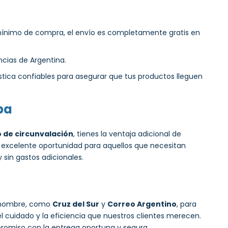
 mínimo de compra, el envío es completamente gratis en
incias de Argentina.
tica confiables para asegurar que tus productos lleguen
ba
o de circunvalación
, tienes la ventaja adicional de
na excelente oportunidad para aquellos que necesitan
sin gastos adicionales.
renombre, como
Cruz del Sur
y
Correo Argentino
, para
 cuidado y la eficiencia que nuestros clientes merecen.
omiso con la entrega oportuna y segura.