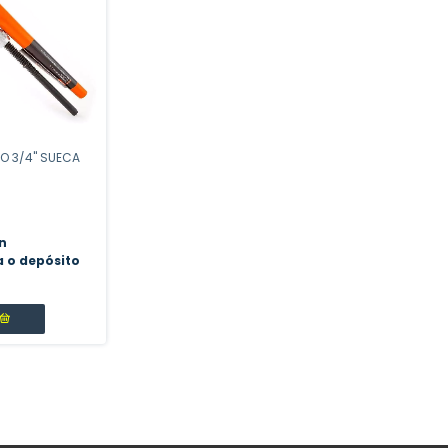
O 3/4" SUECA
n
a o depósito