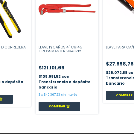
O D.CORREDERA
LLAVE P/CAÑOS 4" CR145
LLAVE PARA CAÑ
CROSSMASTER 9943212
$27.858,76
$121.101,69
$25.072,88
co
$108.991,52
con
Transferenci
 o depósito
Transferencia o depósito
bancario
bancario
3
x
$40.367,23
sin interés
COMPRAR
COMPRAR