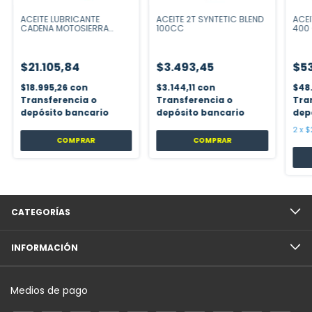
ACEITE LUBRICANTE
ACEITE 2T SYNTETIC BLEND
ACEI
CADENA MOTOSIERRA
100CC
400 
1000CC
$21.105,84
$3.493,45
$53
$18.995,26
con
$3.144,11
con
$48
Transferencia o
Transferencia o
Tra
depósito bancario
depósito bancario
dep
2
x
$
COMPRAR
COMPRAR
CATEGORÍAS
INFORMACIÓN
Medios de pago