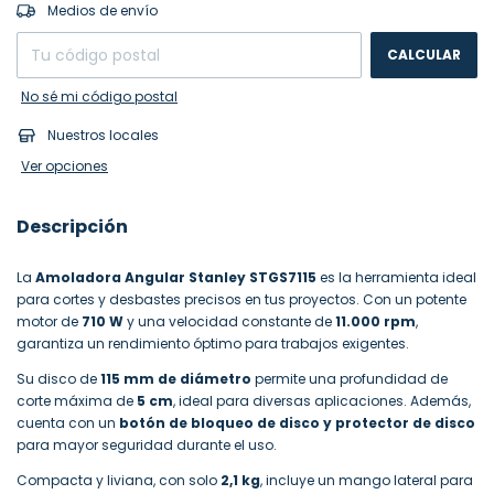
CAMBIAR CP
Entregas para el CP:
Medios de envío
CALCULAR
No sé mi código postal
Nuestros locales
Ver opciones
Descripción
La
Amoladora Angular Stanley STGS7115
es la herramienta ideal
para cortes y desbastes precisos en tus proyectos. Con un potente
motor de
710 W
y una velocidad constante de
11.000 rpm
,
garantiza un rendimiento óptimo para trabajos exigentes.
Su disco de
115 mm de diámetro
permite una profundidad de
corte máxima de
5 cm
, ideal para diversas aplicaciones. Además,
cuenta con un
botón de bloqueo de disco y protector de disco
para mayor seguridad durante el uso.
Compacta y liviana, con solo
2,1 kg
, incluye un mango lateral para