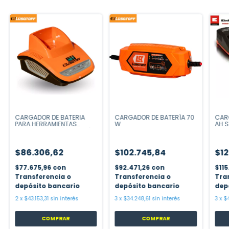
CARGADOR DE BATERIA
CARGADOR DE BATERÍA 70
CAR
PARA HERRAMIENTAS
W
AH S
INALAMBRICAS (ECO LINE)
$86.306,62
$102.745,84
$12
$77.675,96
con
$92.471,26
con
$11
Transferencia o
Transferencia o
Tra
depósito bancario
depósito bancario
dep
2
x
$43.153,31
sin interés
3
x
$34.248,61
sin interés
3
x
$