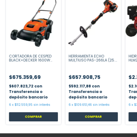
CORTADORA DE CESPED
HERRAMIENTA ECHO
HID
BLACK+DECKER 1600W
MULTIUSO PAS-266LA (25.4
HLM2
GR3850-AR
CC)
$675.359,69
$657.908,75
$2.
$607.823,72
con
$592.117,88
con
$2.1
Transferencia o
Transferencia o
Tra
depósito bancario
depósito bancario
dep
6
x
$112.559,95
sin interés
6
x
$109.651,46
sin interés
6
x
$
COMPRAR
COMPRAR