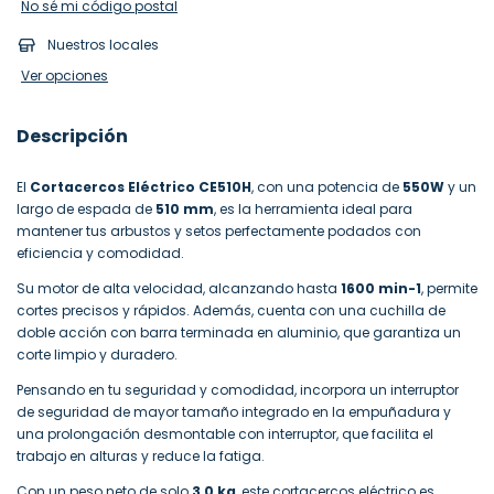
No sé mi código postal
Nuestros locales
Ver opciones
Descripción
El
Cortacercos Eléctrico CE510H
, con una potencia de
550W
y un
largo de espada de
510 mm
, es la herramienta ideal para
mantener tus arbustos y setos perfectamente podados con
eficiencia y comodidad.
Su motor de alta velocidad, alcanzando hasta
1600 min-1
, permite
cortes precisos y rápidos. Además, cuenta con una cuchilla de
doble acción con barra terminada en aluminio, que garantiza un
corte limpio y duradero.
Pensando en tu seguridad y comodidad, incorpora un interruptor
de seguridad de mayor tamaño integrado en la empuñadura y
una prolongación desmontable con interruptor, que facilita el
trabajo en alturas y reduce la fatiga.
Con un peso neto de solo
3,0 kg
, este cortacercos eléctrico es