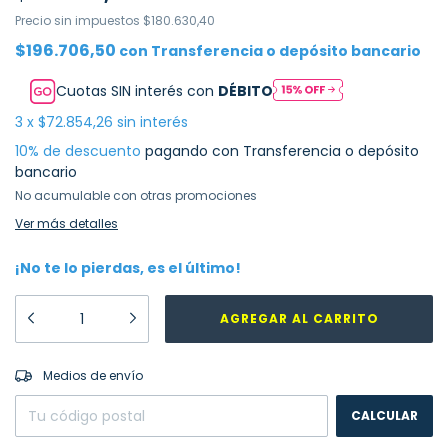
Precio sin impuestos
$180.630,40
$196.706,50
con
Transferencia o depósito bancario
Cuotas SIN interés con
DÉBITO
3
x
$72.854,26
sin interés
10% de descuento
pagando con Transferencia o depósito
bancario
No acumulable con otras promociones
Ver más detalles
¡No te lo pierdas, es el último!
CAMBIAR CP
Entregas para el CP:
Medios de envío
CALCULAR