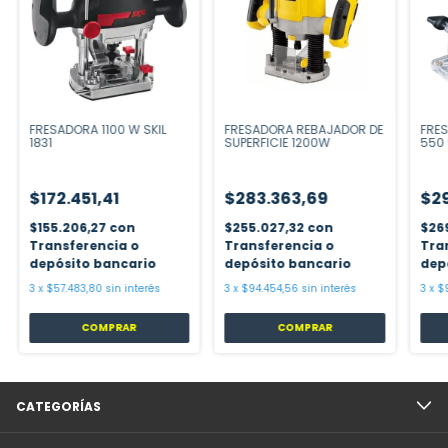
USTRIAL TOTAL TLT6001-
FRESADORA 1100 W SKIL
FRESADORA REBAJADOR DE
FRE
1831
SUPERFICIE 1200W
550
$172.451,41
$283.363,69
$29
$155.206,27
con
$255.027,32
con
$26
Transferencia o
Transferencia o
Tra
depósito bancario
depósito bancario
dep
3
x
$57.483,80
sin interés
3
x
$94.454,56
sin interés
3
x
$9
COMPRAR
CATEGORÍAS