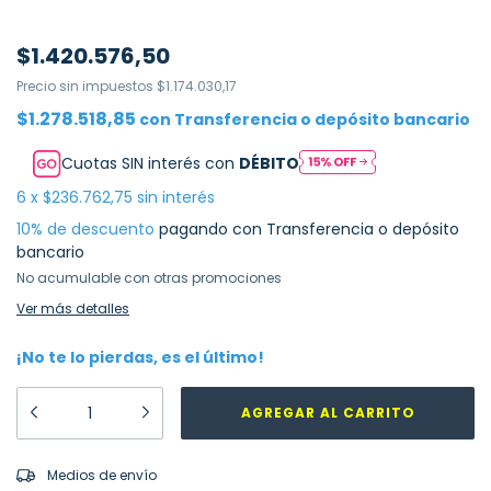
$1.420.576,50
Precio sin impuestos
$1.174.030,17
$1.278.518,85
con
Transferencia o depósito bancario
Cuotas SIN interés con
DÉBITO
6
x
$236.762,75
sin interés
10% de descuento
pagando con Transferencia o depósito
bancario
No acumulable con otras promociones
Ver más detalles
¡No te lo pierdas, es el último!
CAMBIAR CP
Entregas para el CP:
Medios de envío