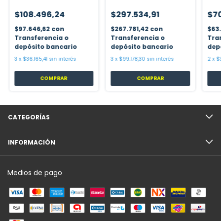
$108.496,24
$297.534,91
$7
$97.646,62
con
$267.781,42
con
$63
Transferencia o
Transferencia o
Tra
depósito bancario
depósito bancario
dep
3
x
$36.165,41
sin interés
3
x
$99.178,30
sin interés
2
x
$
COMPRAR
COMPRAR
CATEGORÍAS
INFORMACIÓN
Medios de pago