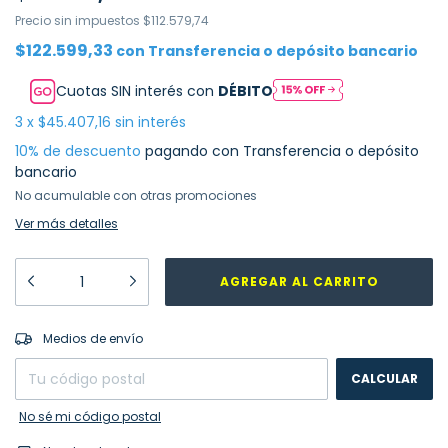
Precio sin impuestos
$112.579,74
$122.599,33
con
Transferencia o depósito bancario
Cuotas SIN interés con
DÉBITO
3
x
$45.407,16
sin interés
10% de descuento
pagando con Transferencia o depósito
bancario
No acumulable con otras promociones
Ver más detalles
CAMBIAR CP
Entregas para el CP:
Medios de envío
CALCULAR
No sé mi código postal