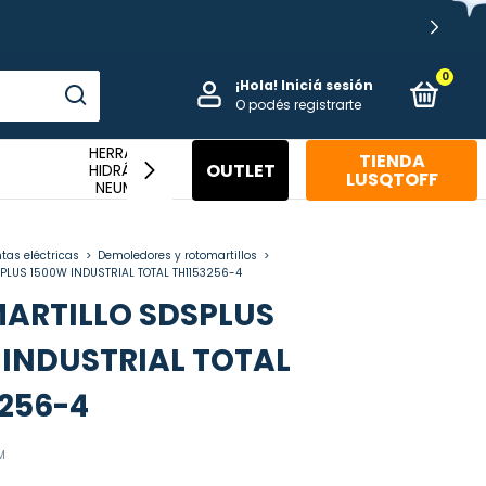
0
¡Hola!
Iniciá sesión
O podés registrarte
HERRAMIENTAS
TIENDA
HERRAMIENTAS
OUTLET
HIDRÁULICAS Y
HI
LUSQTOFF
MANUALES
NEUMÁTICAS
tas eléctricas
>
Demoledores y rotomartillos
>
PLUS 1500W INDUSTRIAL TOTAL TH1153256-4
ARTILLO SDSPLUS
 INDUSTRIAL TOTAL
3256-4
M