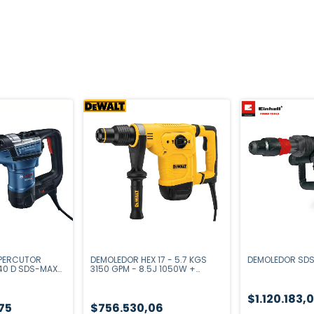
OPERCUTOR
DEMOLEDOR HEX 17 - 5.7 KGS
DEMOLEDOR SDS
40 D SDS-MAX
3150 GPM - 8.5J 1050W +
690H0
MALETIN
$1.120.183,
,75
$756.530,06