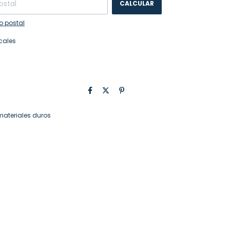
CALCULAR
o postal
cales
 materiales duros