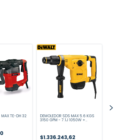
 MAX TE-DH 32
DEMOLEDOR SDS MAX 5.6 KGS
MARTILLO DEMO
3150 GPM - 7.1J 1050W +
GSH 500 SDS-M
MALETIN
06113387H0
00
$1.336.243,62