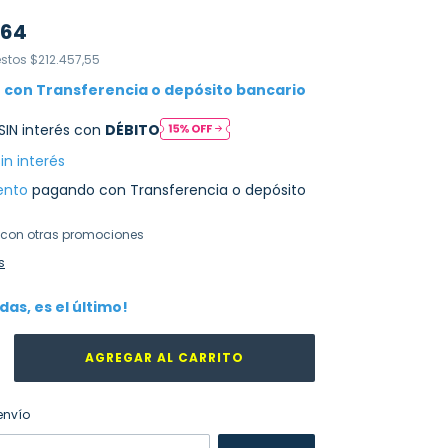
,64
estos
$212.457,55
8
con
Transferencia o depósito bancario
SIN interés con
DÉBITO
sin interés
ento
pagando con Transferencia o depósito
con otras promociones
s
rdas, es el último!
CAMBIAR CP
 CP:
envío