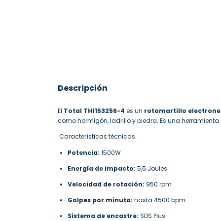
Descripción
El
Total TH1153256-4
es un
rotomartillo electron
como hormigón, ladrillo y piedra. Es una herramienta
Características técnicas
Potencia:
1500W
Energía de impacto:
5,5 Joules
Velocidad de rotación:
950 rpm
Golpes por minuto:
hasta 4500 bpm
Sistema de encastre:
SDS Plus