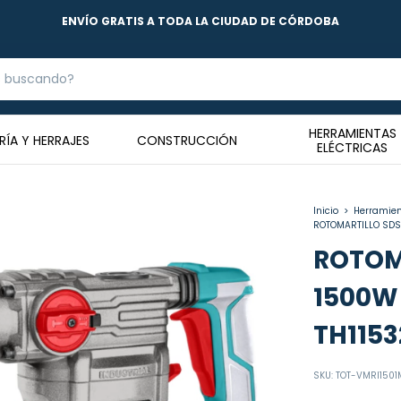
3 Y 6 CUOTAS SIN INTERÉS
HERRAMIENTAS
RÍA Y HERRAJES
CONSTRUCCIÓN
ELÉCTRICAS
Inicio
>
Herramien
ROTOMARTILLO SDS
ROTOM
1500W
TH115
SKU:
TOT-VMRI1501