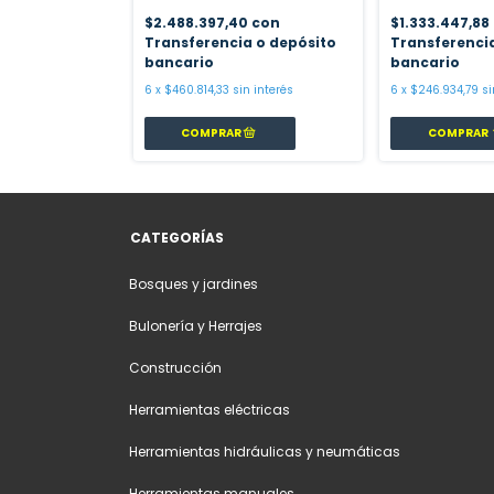
on
$2.488.397,40
con
$1.333.447,88
a o depósito
Transferencia o depósito
Transferenci
bancario
bancario
 interés
6
x
$460.814,33
sin interés
6
x
$246.934,79
si
COMPRAR
CATEGORÍAS
Bosques y jardines
Bulonería y Herrajes
Construcción
Herramientas eléctricas
Herramientas hidráulicas y neumáticas
Herramientas manuales