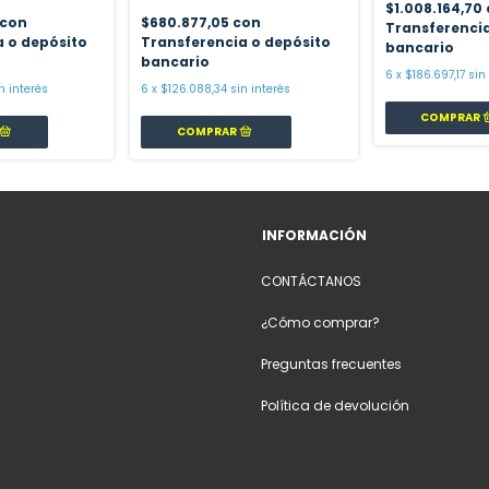
$1.008.164,70
con
$680.877,05
con
Transferencia
a o depósito
Transferencia o depósito
bancario
bancario
6
x
$186.697,17
sin
n interés
6
x
$126.088,34
sin interés
INFORMACIÓN
CONTÁCTANOS
¿Cómo comprar?
Preguntas frecuentes
Política de devolución