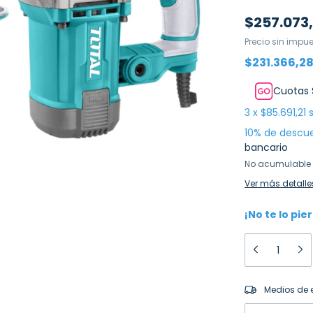
$257.073
Precio sin impu
$231.366,2
Cuotas 
3
x
$85.691,21
10% de descu
bancario
No acumulable 
Ver más detalle
¡No te lo pie
Entregas para el
Medios de 