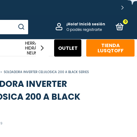
0
¡Hola!
Iniciá sesión
O podés registrarte
HERRAMIENTAS
TIENDA
HERRAMIENTAS
OUTLET
HIDRÁULICAS Y
HI
LUSQTOFF
MANUALES
NEUMÁTICAS
>
SOLDADORA INVERTER CELULOSICA 200 A BLACK SERIES
DORA INVERTER
OSICA 200 A BLACK
-9