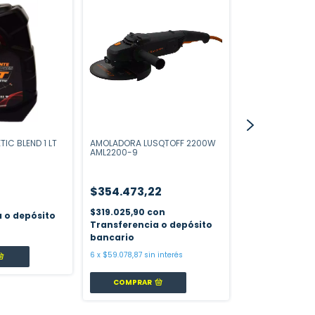
TIC BLEND 1 LT
AMOLADORA LUSQTOFF 2200W
ANTIADHERENTE 
AML2200-9
440 CC
$354.473,22
$14.555,66
n
$319.025,90
con
 o depósito
$13.100,09
con
Transferencia o depósito
Transferencia
bancario
bancario
6
x
$59.078,87
sin interés
COMPRAR
COMPRAR