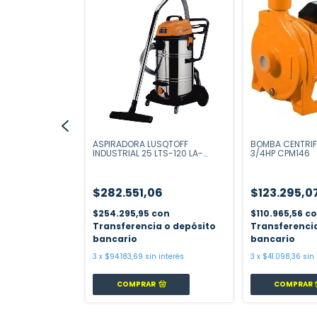
SQTOFF 1400W
ASPIRADORA LUSQTOFF
BOMBA CENTRI
0-9
INDUSTRIAL 25 LTS-120 LA-
3/4HP CPM146
2501M
2
$282.551,06
$123.295,0
on
$254.295,95
con
$110.965,56
c
a o depósito
Transferencia o depósito
Transferenci
bancario
bancario
 interés
3
x
$94.183,69
sin interés
3
x
$41.098,36
sin
COMPRAR