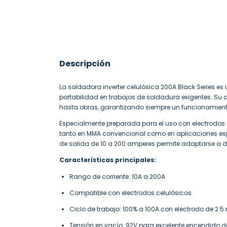
Descripción
La soldadora inverter celulósica 200A Black Series e
portabilidad en trabajos de soldadura exigentes. Su a
hasta obras, garantizando siempre un funcionamient
Especialmente preparada para el uso con electrodos 
tanto en MMA convencional como en aplicaciones espe
de salida de 10 a 200 amperes permite adaptarse a dif
Características principales:
Rango de corriente: 10A a 200A
Compatible con electrodos celulósicos
Ciclo de trabajo: 100% a 100A con electrodo de 2.
Tensión en vacío: 92V para excelente encendido d