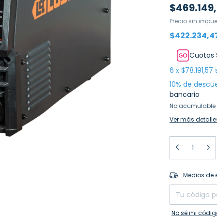
$469.149,
Precio sin impu
$422.234,4
Cuotas 
6
x
$78.191,57
10% de descu
bancario
No acumulable 
Ver más detalle
Entregas para el
Medios de 
No sé mi códig