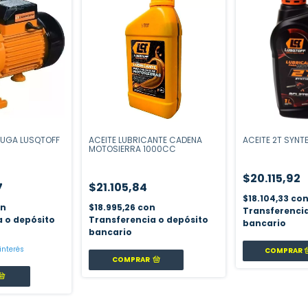
FUGA LUSQTOFF
ACEITE LUBRICANTE CADENA
ACEITE 2T SYNTE
MOTOSIERRA 1000CC
$20.115,92
7
$21.105,84
$18.104,33
co
on
$18.995,26
con
Transferencia
a o depósito
Transferencia o depósito
bancario
bancario
 interés
COMPRAR