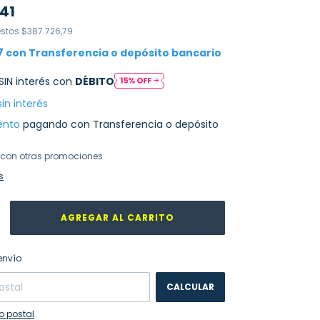
41
estos
$387.726,79
7
con
Transferencia o depósito bancario
SIN interés con
DÉBITO
sin interés
ento
pagando con Transferencia o depósito
con otras promociones
s
CAMBIAR CP
 CP:
envío
CALCULAR
o postal