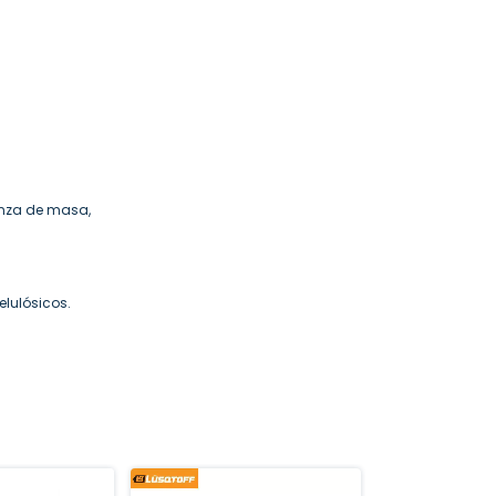
pinza de masa,
lulósicos.