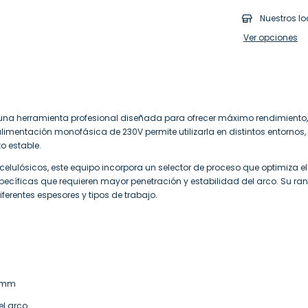
Nuestros lo
Ver opciones
s una herramienta profesional diseñada para ofrecer máximo rendimiento, 
limentación monofásica de 230V permite utilizarla en distintos entornos, 
o estable.
celulósicos, este equipo incorpora un selector de proceso que optimiza 
cíficas que requieren mayor penetración y estabilidad del arco. Su ran
erentes espesores y tipos de trabajo.
5 mm
el arco