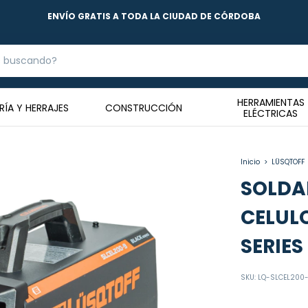
3 Y 6 CUOTAS SIN INTERÉS
HERRAMIENTAS
RÍA Y HERRAJES
CONSTRUCCIÓN
ELÉCTRICAS
Inicio
>
LÜSQTOFF
SOLDA
CELUL
SERIES
SKU:
LQ-SLCEL200